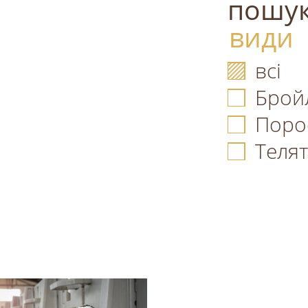
пошук
види
всі
Брой
Поро
Теля