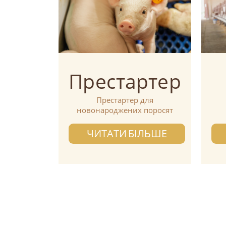
Престартер
Престартер для
новонароджених поросят
ЧИТАТИ БІЛЬШЕ