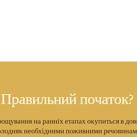
Правильний початок
?
рощування на ранніх етапах окупиться в дов
олодняк необхідними поживними речовинами