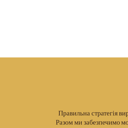
Правильна стратегія ви
Разом ми забезпечимо м