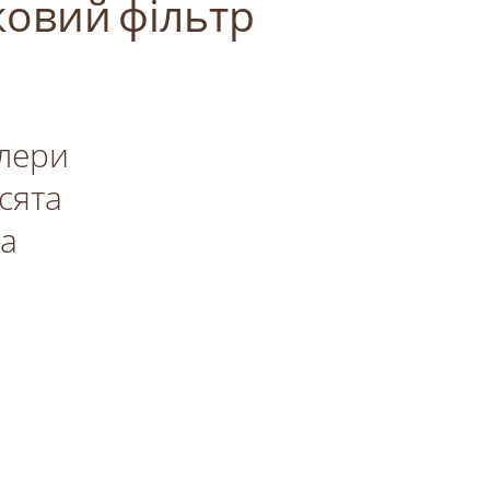
овий фільтр
лери
сята
та