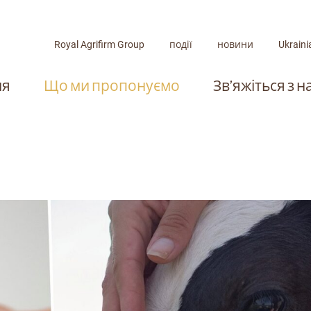
Royal Agrifirm Group
події
новини
Ukraini
ня
Що ми пропонуємо
Зв’яжіться з 