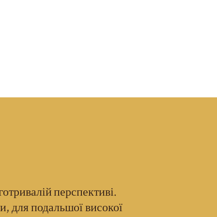
готривалій перспективі.
, для подальшої високої