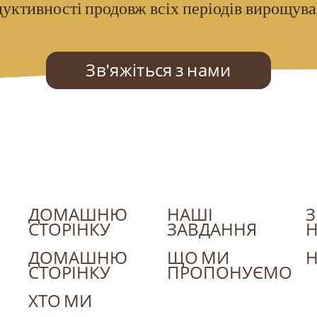
уктивності продовж всіх періодів вирощув
Зв'яжіться з нами
ДОМАШНЮ
НАШІ
З
СТОРІНКУ
ЗАВДАННЯ
ДОМАШНЮ
ЩО МИ
СТОРІНКУ
ПРОПОНУЄМО
ХТО МИ