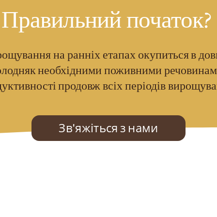
Правильний початок
?
рощування на ранніх етапах окупиться в дов
олодняк необхідними поживними речовинами
уктивності продовж всіх періодів вирощув
Зв'яжіться з нами