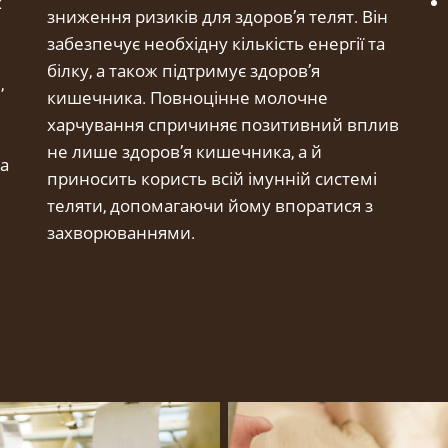
х
зниження ризиків для здоров’я телят. Він
забезпечує необхідну кількість енергії та
білку, а також підтримує здоров’я
,
кишечника. Повноцінне молочне
харчування спричиняє позитивний вплив
не лише здоров’я кишечника, а й
та
приносить користь всій імунній системі
теляти, допомагаючи йому впоратися з
захворюваннями.