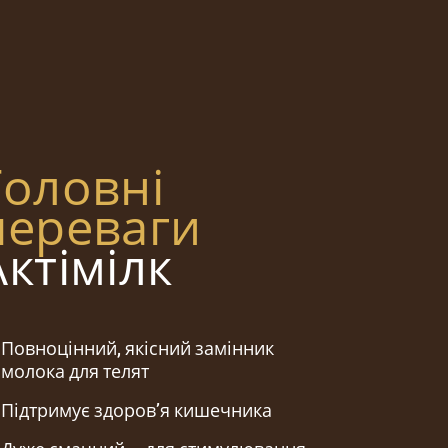
Головні
переваги
Актімілк
Повноцінний, якісний замінник
молока для телят
Підтримує здоров’я кишечника