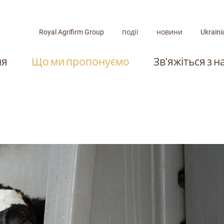
Royal Agrifirm Group
події
новини
Ukraini
ня
Що ми пропонуємо
Зв’яжіться з 