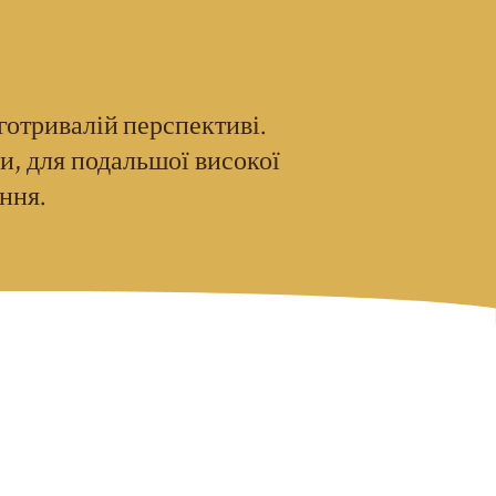
готривалій перспективі.
, для подальшої високої
ання.