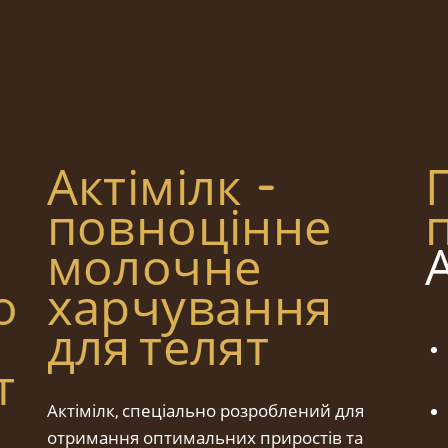
Актімілк –
повноцінне
молочне
о
харчування
для телят
т
Актімілк, спеціально розроблений для
отримання оптимальних приростів та