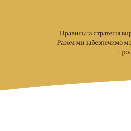
Правильна стратегія ви
Разом ми забезпечимо м
прод