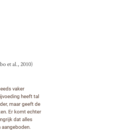
o et al., 2010)
teeds vaker
voeding heeft tal
der, maar geeft de
ken. Er komt echter
grijk dat alles
en aangeboden.