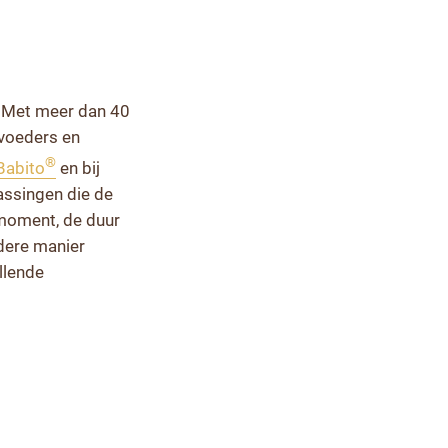
. Met meer dan 40
epvoeders en
®
Babito
en bij
assingen die de
tmoment, de duur
dere manier
llende