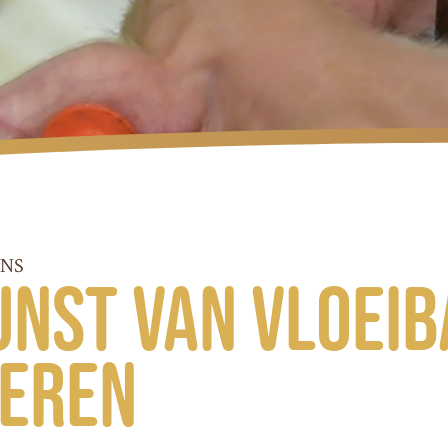
ENS
unst van vloei
eren