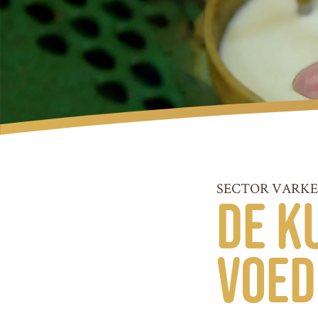
SECTOR VARK
De k
voed