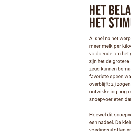
Het bel
het stim
Al snel na het wer
meer melk per kil
voldoende om het g
zijn het de groter
zeug kunnen bemach
favoriete speen wa
overblijft: zij zo
ontwikkeling nog m
snoepvoer eten dan
Hoewel dit snoepvo
een nadeel. De kle
voedingsstoffen en