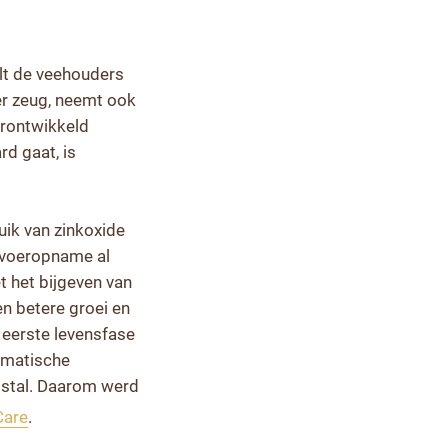
lt de veehouders
er zeug, neemt ook
erontwikkeld
d gaat, is
uik van zinkoxide
e voeropname al
t het bijgeven van
en betere groei en
eerste levensfase
tomatische
mstal. Daarom werd
Care
.