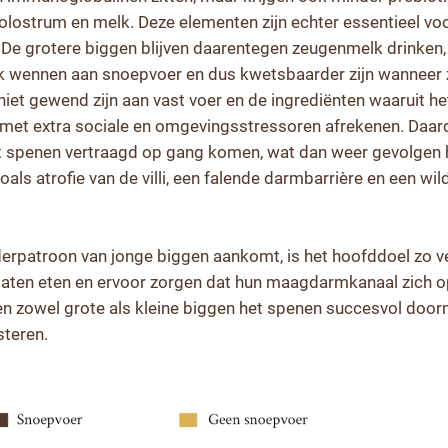
lostrum en melk. Deze elementen zijn echter essentieel vo
De grotere biggen blijven daarentegen zeugenmelk drinken
k wennen aan snoepvoer en dus kwetsbaarder zijn wanneer 
iet gewend zijn aan vast voer en de ingrediënten waaruit h
met extra sociale en omgevingsstressoren afrekenen. Daar
 spenen vertraagd op gang komen, wat dan weer gevolgen 
ls atrofie van de villi, een falende darmbarrière en een wil
derpatroon van jonge biggen aankomt, is het hoofddoel zo v
aten eten en ervoor zorgen dat hun maagdarmkanaal zich o
nen zowel grote als kleine biggen het spenen succesvol door
steren.