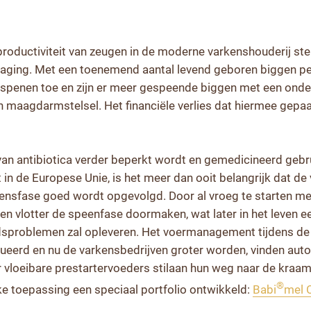
roductiviteit van zeugen in de moderne varkenshouderij ste
daging. Met een toenemend aantal levend geboren biggen p
na spenen toe en zijn er meer gespeende biggen met een ond
aagdarmstelsel. Het financiële verlies dat hiermee gepaar
an antibiotica verder beperkt wordt en gemedicineerd gebr
 in de Europese Unie, is het meer dan ooit belangrijk dat d
vensfase goed wordt opgevolgd. Door al vroeg te starten me
gen vlotter de speenfase doormaken, wat later in het leven e
sproblemen zal opleveren. Het voermanagement tijdens de 
lueerd en nu de varkensbedrijven groter worden, vinden au
 vloeibare prestartervoeders stilaan hun weg naar de kraa
®
ke toepassing een speciaal portfolio ontwikkeld:
Babi
mel 