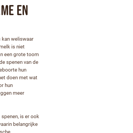
ame en
g kan weliswaar
elk is niet
 In een grote toom
 de spenen van de
geboorte hun
 het doen met wat
or hun
biggen meer
 spenen, is er ook
aarin belangrijke
ische