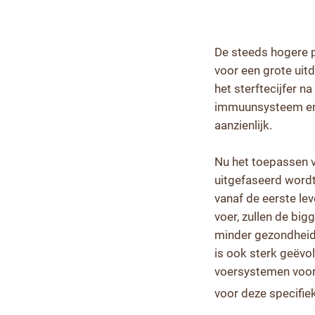
De steeds hogere p
voor een grote uit
het sterftecijfer 
immuunsysteem en m
aanzienlijk.
Nu het toepassen v
uitgefaseerd wordt
vanaf de eerste le
voer, zullen de big
minder gezondheid
is ook sterk geëvo
voersystemen voor
voor deze specifie