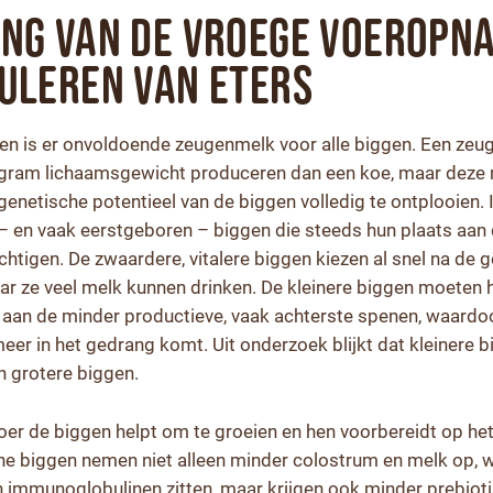
ang van de vroege voeropn
uleren van eters
pen is er onvoldoende zeugenmelk voor alle biggen. Een zeu
ogram lichaamsgewicht produceren dan een koe, maar deze m
enetische potentieel van de biggen volledig te ontplooien.
e – en vaak eerstgeboren – biggen die steeds hun plaats aan
tigen. De zwaardere, vitalere biggen kiezen al snel na de 
ar ze veel melk kunnen drinken. De kleinere biggen moeten
gen aan de minder productieve, vaak achterste spenen, waardo
eer in het gedrang komt. Uit onderzoek blijkt dat kleinere 
 grotere biggen.
er de biggen helpt om te groeien en hen voorbereidt op het
ine biggen nemen niet alleen minder colostrum en melk op, w
 immunoglobulinen zitten, maar krijgen ook minder prebiot