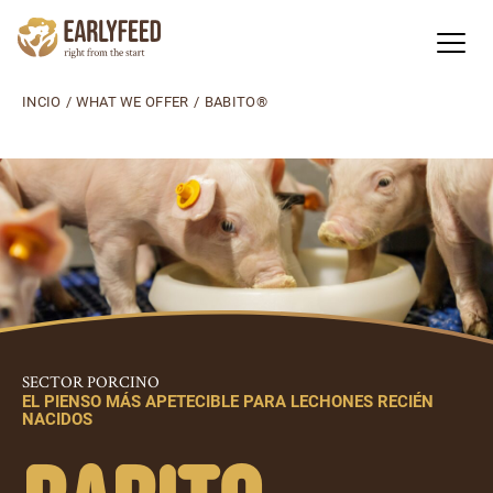
INCIO
/
WHAT WE OFFER
/
BABITO®
SECTOR PORCINO
EL PIENSO MÁS APETECIBLE PARA LECHONES RECIÉN
NACIDOS