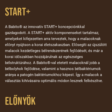
start+
A Babito® az innovatív START+ koncepciónkkal
gazdagodott. A START+ aktív komponenseket tartalmaz,
amelyeket kifejezetten arra terveztek, hogy a malacoknak
előnyt nyújtson a korai életszakaszban. Elősegíti az újszülött
malacok kezdetleges bélrendszerének fejlődését, és már a
korai időszakban hozzájárulnak az egészséges
bélstruktúrához. A Babito®-val etetett malacoknál jobb a
bélbolyhok fejlődése, valamint a hasznos bélbaktériumok
aránya a patogén baktériumokhoz képest. Így a malacok a
választás kihívásaira optimális módon lesznek felkészítve.
ELŐNYÖK