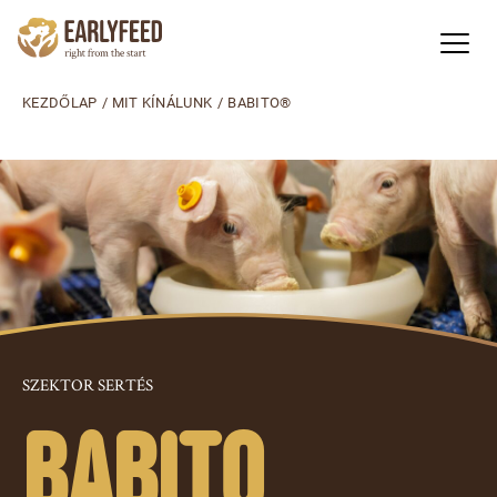
KEZDŐLAP
/
MIT KÍNÁLUNK
/
BABITO®
SZEKTOR SERTÉS
Babito