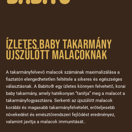
ÍZLETES BABY TAKARMÁNY
ÚJSZÜLÖTT MALACOKNAK
A takarmányfelvevő malacok számának maximalizálása a
fiaztatón elengedhetetlen feltétele a sikeres és egészséges
választásnak. A Babito® egy ízletes könnyen felvehető, korai
baby takarmány, amely hatékonyan “tanítja” meg a malacot a
takarmányfogyasztásra. Serkenti az újszülött malacok
korábbi és magasabb takarmányfelvételét, erőteljesebb
növekedést és emésztőrendszeri fejlődést eredményez,
valamint javítja a malacok immunitását..