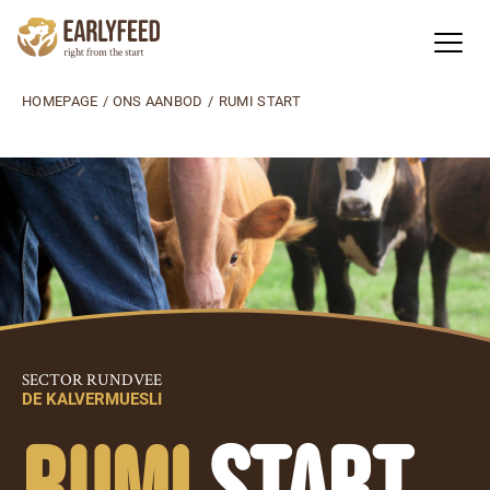
HOMEPAGE
/
ONS AANBOD
/
RUMI START
SECTOR RUNDVEE
DE KALVERMUESLI
RUMI
START