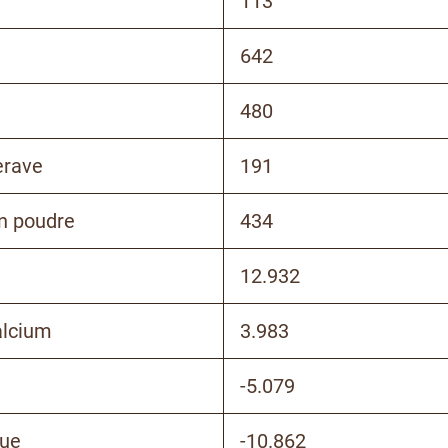
113
642
480
erave
191
n poudre
434
12.932
alcium
3.983
e
-5.079
que
-10.862