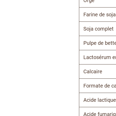
Orge
Farine de soja
Soja complet
Pulpe de bett
Lactosérum e
Calcaire
Formate de c
Acide lactiqu
Acide fumari