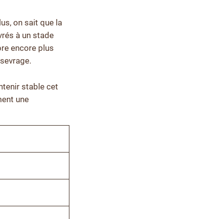
us, on sait que la
vrés à un stade
bre encore plus
t-sevrage.
ntenir stable cet
ment une