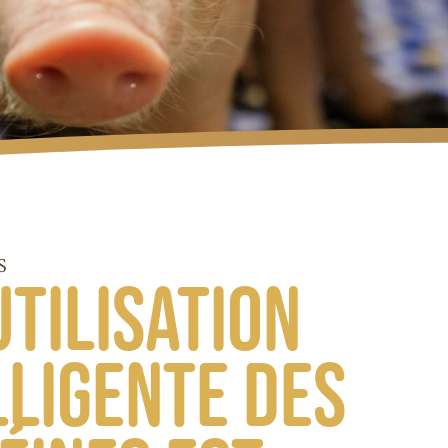
S
utilisation
lligente des