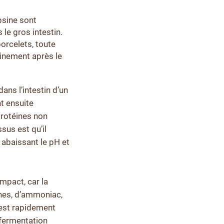
psine sont
le gros intestin.
orcelets, toute
ainement après le
ans l’intestin d’un
t ensuite
protéines non
sus est qu’il
n abaissant le pH et
mpact, car la
nes, d’ammoniac,
 est rapidement
 fermentation