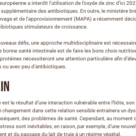
 européenne a interdit l’utilisation de l’oxyde de zinc d’ici 20
supplémentaire des antibiotiques. En outre, le ministère bré
l’élevage et de l’approvisionnement (MAPA) a récemment décid
antibiotiques stimulateurs de croissance.
uveaux défis, une approche multidisciplinaire est nécessaire
 bonne santé intestinale est de faire les bons choix nutritionn
 protéines nécessiteront une attention particulière afin d’éle
s ou avec peu d’antibiotiques.
ain
e est le résultat d’une interaction vulnérable entre l’hôte, so
n changement dans cette relation sensible entraînera un d
 conséquent, des problèmes de santé. Cependant, au moment d
tress sont inévitables, en raison, par exemple, d’une nouvell
nt et du passage du lait de truie à un régime végétal.