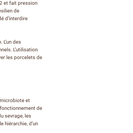
22 et fait pression
silien de
é d’interdire
. L’un des
els. L’utilisation
ver les porcelets de
n microbiote et
ysfonctionnement de
u sevrage, les
e hiérarchie, d’un