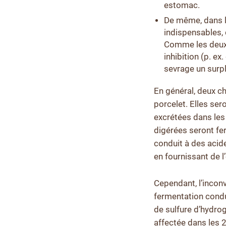
estomac.
De même, dans l’
indispensables, 
Comme les deux 
inhibition (p. e
sevrage un surp
En général, deux c
porcelet. Elles se
excrétées dans les 
digérées seront fe
conduit à des acide
en fournissant de l
Cependant, l’incon
fermentation cond
de sulfure d’hydro
affectée dans les 