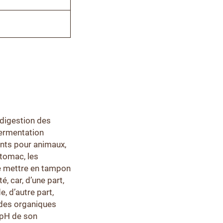
 digestion des
 fermentation
ents pour animaux,
stomac, les
de mettre en tampon
, car, d’une part,
, d’autre part,
ides organiques
e pH de son